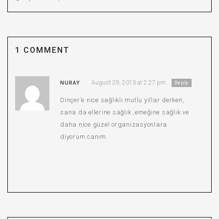
1 COMMENT
August 29, 2013 at 2:27 pm
NURAY
Reply
Dinçer’e nice sağlıklı mutlu yıllar derken,
sana da ellerine sağlık ,emeğine sağlık ve
daha nice güzel organizasyonlara
diyorum canım.