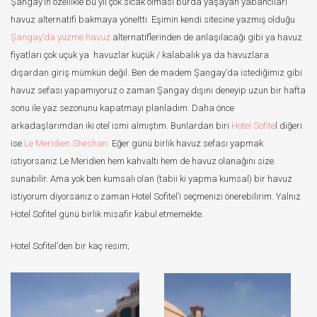
Şangay’ın özellikle bu yıl çok sıcak olması burda yaşayan yabancıları
havuz alternatifi bakmaya yöneltti. Eşimin kendi sitesine yazmış olduğu
Şangay’da yüzme havuz
alternatiflerinden de anlaşılacağı gibi ya havuz
fiyatları çok uçuk ya havuzlar küçük / kalabalık ya da havuzlara
dışardan giriş mümkün değil. Ben de madem Şangay’da istediğimiz gibi
havuz sefası yapamıyoruz o zaman Şangay dışını deneyip uzun bir hafta
sonu ile yaz sezonunu kapatmayı planladım. Daha önce
arkadaşlarımdan iki otel ismi almıştım. Bunlardan biri
Hotel Sofite
l diğeri
ise
Le Meridien Sheshan.
Eğer günü birlik havuz sefası yapmak
istiyorsanız Le Meridien hem kahvaltı hem de havuz olanağını size
sunabilir. Ama yok ben kumsalı olan (tabii ki yapma kumsal) bir havuz
istiyorum diyorsanız o zaman Hotel Sofitel’i seçmenizi önerebilirim. Yalnız
Hotel Sofitel günü birlik misafir kabul etmemekte.
Hotel Sofitel’den bir kaç resim;