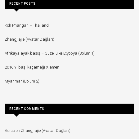
RECENT POSTS
Koh Phangan – Thailand
Zhangjiajie (Avatar Dağları)
Afrikaya ayak basış – Güzel ülke Etyopya (Bölüm 1)
2016 Yılbaşı kaçamağı Xiamen
Myanmar (Bölüm 2)
RECENT COMMENTS
Burcu
on
Zhangjiajie (Avatar Dağları)