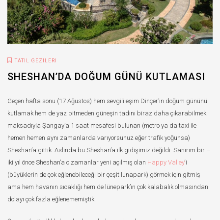
TATIL GEZILERI
SHESHAN’DA DOĞUM GÜNÜ KUTLAMASI
Geçen hafta sonu (17 Ağustos) hem sevgili eşim Dinçer’in doğum gününü
kutlamak hem de yaz bitmeden güneşin tadını biraz daha çıkarabilmek
maksadıyla Şangay’a 1 saat mesafesi bulunan (metro ya da taxi ile
hemen hemen aynı zamanlarda varıyorsunuz eğer trafik yoğunsa)
Sheshan’a gittik. Aslında bu Sheshan’a ilk gidişimiz değildi. Sanırım bir –
iki yıl önce Sheshan’a o zamanlar yeni açılmış olan
Happy Valley
‘i
(büyüklerin de çok eğlenebileceği bir çeşit lunapark) görmek için gitmiş
ama hem havanın sıcaklığı hem de lünepark’ın çok kalabalık olmasından
dolayı çok fazla eğlenememiştik.