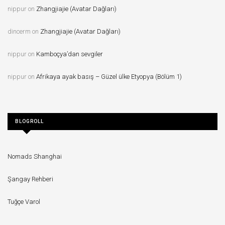
nippur
on
Zhangjiajie (Avatar Dağları)
dincerm
on
Zhangjiajie (Avatar Dağları)
nippur
on
Kamboçya’dan sevgiler
nippur
on
Afrikaya ayak basış – Güzel ülke Etyopya (Bölüm 1)
BLOGROLL
Nomads Shanghai
Şangay Rehberi
Tuğçe Varol