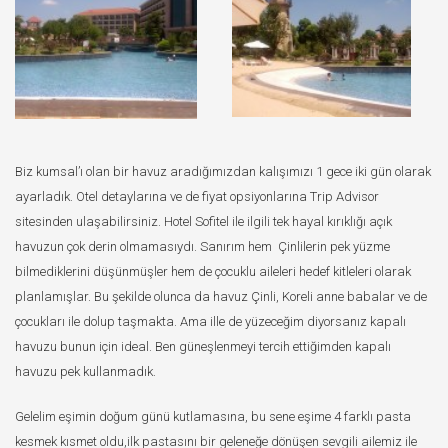
Biz kumsal’ı olan bir havuz aradığımızdan kalışımızı 1 gece iki gün olarak
ayarladık. Otel detaylarına ve de fiyat opsiyonlarına Trip Advisor
sitesinden ulaşabilirsiniz. Hotel Sofitel ile ilgili tek hayal kırıklığı açık
havuzun çok derin olmamasıydı. Sanırım hem Çinlilerin pek yüzme
bilmediklerini düşünmüşler hem de çocuklu aileleri hedef kitleleri olarak
planlamışlar. Bu şekilde olunca da havuz Çinli, Koreli anne babalar ve de
çocukları ile dolup taşmakta. Ama ille de yüzeceğim diyorsanız kapalı
havuzu bunun için ideal. Ben güneşlenmeyi tercih ettiğimden kapalı
havuzu pek kullanmadık.
Gelelim eşimin doğum günü kutlamasına, bu sene eşime 4 farklı pasta
kesmek kısmet oldu,ilk pastasını bir geleneğe dönüşen sevgili ailemiz ile