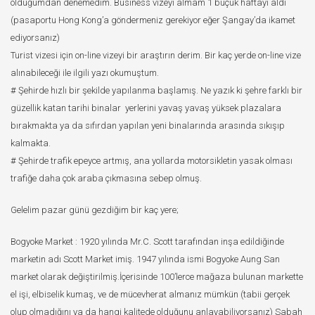
olduğumdan denemedim. Business vizeyi almam 1 buçuk haftayı aldı
(pasaportu Hong Kong’a göndermeniz gerekiyor eğer Şangay’da ikamet
ediyorsanız)
Turist vizesi için on-line vizeyi bir araştırın derim. Bir kaç yerde on-line vize
alınabileceği ile ilgili yazı okumuştum.
# Şehirde hızlı bir şekilde yapılanma başlamış. Ne yazık ki şehre farklı bir
güzellik katan tarihi binalar yerlerini yavaş yavaş yüksek plazalara
bırakmakta ya da sıfırdan yapılan yeni binalarında arasında sıkışıp
kalmakta.
# Şehirde trafik epeyce artmış, ana yollarda motorsikletin yasak olması
trafiğe daha çok araba çıkmasına sebep olmuş.
Gelelim pazar günü gezdiğim bir kaç yere;
Bogyoke Market : 1920 yılında Mr.C. Scott tarafından inşa edildiğinde
marketin adı Scott Market imiş. 1947 yılında ismi Bogyoke Aung San
market olarak değiştirilmiş.İçerisinde 100’lerce mağaza bulunan markette
el işi, elbiselik kumaş, ve de mücevherat almanız mümkün (tabii gerçek
olup olmadığını ya da hangi kalitede olduğunu anlayabiliyorsanız) Sabah