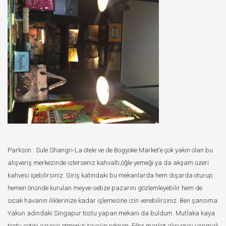
Parkson : Sule Shangri-La otele ve de Bogyoke Market’e çok yakın olan bu
alışveriş merkezinde isterseniz kahvaltı,öğle yemeği ya da akşam üzeri
kahvesi içebilirsiniz. Giriş katındaki bu mekanlarda hem dışarda oturup
hemen önünde kurulan meyve-sebze pazarını gözlemleyebilir hem de
sıcak havanın iliklerinize kadar işlemesine izin verebilirsiniz. Ben şansıma
Yakun adındaki Singapur tostu yapan mekanı da buldum. Mutlaka kaya
tostu setini sipariş etmenizi tavsiye ederim. Eğer market alışverişi yapmak