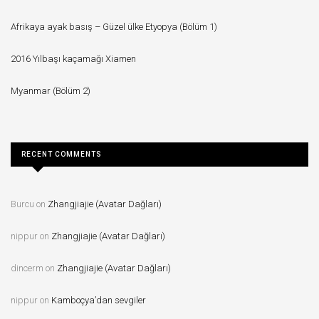
Afrikaya ayak basış – Güzel ülke Etyopya (Bölüm 1)
2016 Yılbaşı kaçamağı Xiamen
Myanmar (Bölüm 2)
RECENT COMMENTS
Burcu
on
Zhangjiajie (Avatar Dağları)
nippur
on
Zhangjiajie (Avatar Dağları)
dincerm
on
Zhangjiajie (Avatar Dağları)
nippur
on
Kamboçya’dan sevgiler