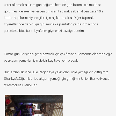
ücret alınmakta. Hem gün doğumu hem de gün batımı için mutlaka
görülmesi gereken yerlerden biri olan tapınak sabah 4’den gece 10’a
kadar kapılarını ziyaretçileri için açık tutmakta. Diğer tapınak
ziyaretlerinde de olduğu gibi mutlaka pantalon ya da diz altında
şort,etek,elbise tarzı kıyafetler giymenizi tavsiye ederim.
Pazar günü dışında şehri gezmek için çok fırsat bulamamiş olsamda öğle
ve akşam yemekleri için de bir kaç tavsiyem olacak.
Bunlardan ilki yine Sule Pagodaya yakın olan, öğle yemeği için gittiğimiz
Sharkys’s.Diğer ikisi ise akşam yemeği için gittiğimiz Union Bar ve House
of Memories Piano Bar.