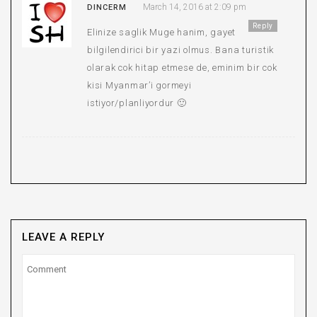
March 14, 2016 at 2:09 pm
DINCERM
Reply
Elinize saglik Muge hanim, gayet
bilgilendirici bir yazi olmus. Bana turistik
olarak cok hitap etmese de, eminim bir cok
kisi Myanmar’i gormeyi
istiyor/planliyordur 🙂
LEAVE A REPLY