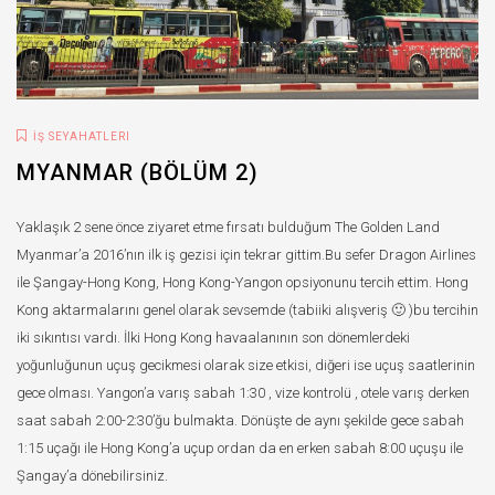
İŞ SEYAHATLERI
MYANMAR (BÖLÜM 2)
Yaklaşık 2 sene önce ziyaret etme fırsatı bulduğum The Golden Land
Myanmar’a 2016’nın ilk iş gezisi için tekrar gittim.Bu sefer Dragon Airlines
ile Şangay-Hong Kong, Hong Kong-Yangon opsiyonunu tercih ettim. Hong
Kong aktarmalarını genel olarak sevsemde (tabiiki alışveriş 🙂 )bu tercihin
iki sıkıntısı vardı. İlki Hong Kong havaalanının son dönemlerdeki
yoğunluğunun uçuş gecikmesi olarak size etkisi, diğeri ise uçuş saatlerinin
gece olması. Yangon’a varış sabah 1:30 , vize kontrolü , otele varış derken
saat sabah 2:00-2:30’ğu bulmakta. Dönüşte de aynı şekilde gece sabah
1:15 uçağı ile Hong Kong’a uçup ordan da en erken sabah 8:00 uçuşu ile
Şangay’a dönebilirsiniz.