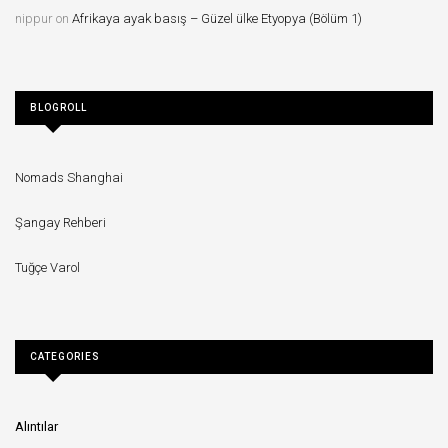
nippur
on
Afrikaya ayak basış – Güzel ülke Etyopya (Bölüm 1)
BLOGROLL
Nomads Shanghai
Şangay Rehberi
Tuğçe Varol
CATEGORIES
Alıntılar