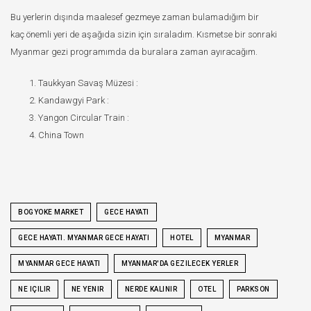
Bu yerlerin dışında maalesef gezmeye zaman bulamadığım bir
kaç önemli yeri de aşağıda sizin için sıraladım. Kısmetse bir sonraki
Myanmar gezi programımda da buralara zaman ayıracağım.
Taukkyan Savaş Müzesi :
Kandawgyi Park :
Yangon Circular Train :
China Town
BOGYOKE MARKET
GECE HAYATI
GECE HAYATI. MYANMAR GECE HAYATI
HOTEL
MYANMAR
MYANMAR GECE HAYATI
MYANMAR'DA GEZILECEK YERLER
NE IÇILIR
NE YENIR
NERDE KALINIR
OTEL
PARKSON