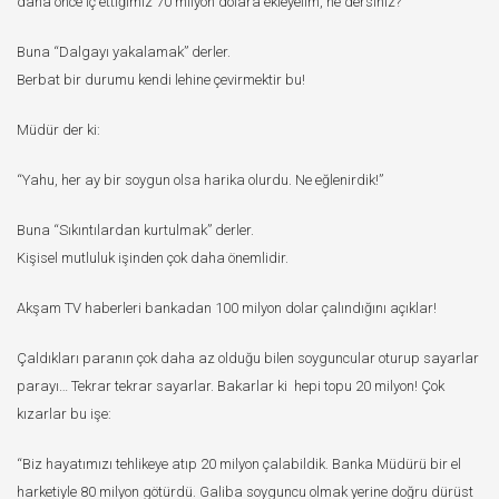
daha önce iç ettiğimiz 70 milyon dolara ekleyelim, ne dersiniz?”
Buna “Dalgayı yakalamak” derler.
Berbat bir durumu kendi lehine çevirmektir bu!
Müdür der ki:
“Yahu, her ay bir soygun olsa harika olurdu. Ne eğlenirdik!”
Buna “Sıkıntılardan kurtulmak” derler.
Kişisel mutluluk işinden çok daha önemlidir.
Akşam TV haberleri bankadan 100 milyon dolar çalındığını açıklar!
Çaldıkları paranın çok daha az olduğu bilen soyguncular oturup sayarlar
parayı… Tekrar tekrar sayarlar. Bakarlar ki hepi topu 20 milyon! Çok
kızarlar bu işe:
“Biz hayatımızı tehlikeye atıp 20 milyon çalabildik. Banka Müdürü bir el
harketiyle 80 milyon götürdü. Galiba soyguncu olmak yerine doğru dürüst