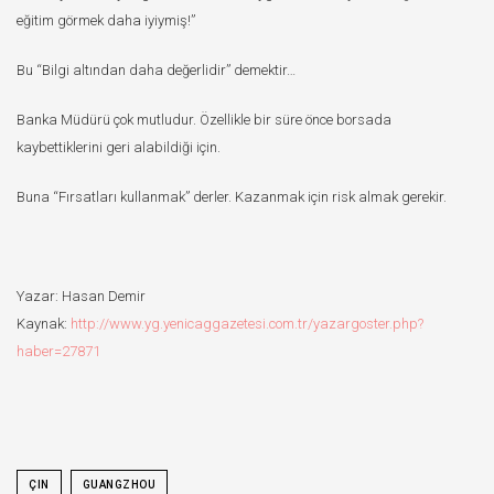
eğitim görmek daha iyiymiş!”
Bu “Bilgi altından daha değerlidir” demektir…
Banka Müdürü çok mutludur. Özellikle bir süre önce borsada
kaybettiklerini geri alabildiği için.
Buna “Fırsatları kullanmak” derler. Kazanmak için risk almak gerekir.
Yazar: Hasan Demir
Kaynak:
http://www.yg.yenicaggazetesi.com.tr/yazargoster.php?
haber=27871
ÇIN
GUANGZHOU