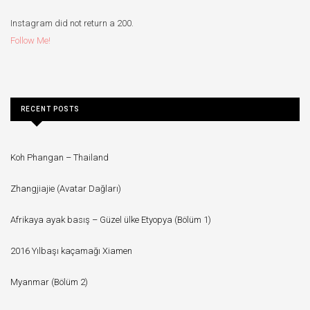
Instagram did not return a 200.
Follow Me!
RECENT POSTS
Koh Phangan – Thailand
Zhangjiajie (Avatar Dağları)
Afrikaya ayak basış – Güzel ülke Etyopya (Bölüm 1)
2016 Yılbaşı kaçamağı Xiamen
Myanmar (Bölüm 2)