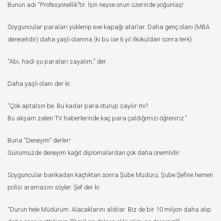
Bunun adı “Profesyonellik”tir. İşin neyse onun üzerinde yoğunlaş!
Soyguncular paraları yüklenip eve kapağı atarlar. Daha genç olanı (MBA
derecelidir) daha yaşlı olanına (ki bu ise 6 yıl ilkokuldan sonra terk):
“Abi, hadi şu paraları sayalım,” der.
Daha yaşlı olanı der ki:
“Çok aptalsın be. Bu kadar para oturup sayılır mı?
Bu akşam zaten TV haberlerinde kaç para çaldığımızı öğreniriz.”
Buna “Deneyim” derler!
Günümüzde deneyim kağıt diplomalardan çok daha önemlidir.
Soyguncular bankadan kaçtıktan sonra Şube Müdürü, Şube Şefine hemen
polisi aramasını söyler. Şef der ki:
“Durun hele Müdürüm. Alacaklarını aldılar. Biz de bir 10 milyon daha alıp