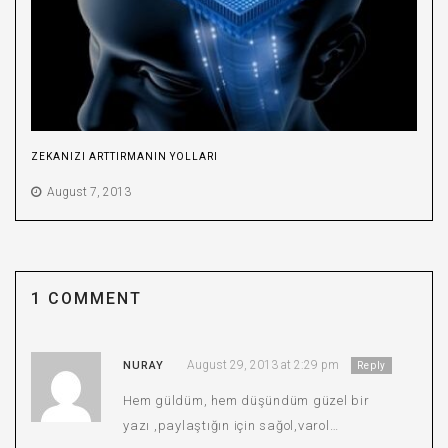
ZEKANIZI ARTTIRMANIN YOLLARI
August 7, 2013
1 COMMENT
August 29, 2013 at 2:29 pm
NURAY
Reply
Hem güldüm, hem düşündüm güzel bir
yazı ,paylaştığın için sağol,varol…