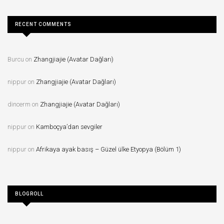
RECENT COMMENTS
Burcu
on
Zhangjiajie (Avatar Dağları)
nippur
on
Zhangjiajie (Avatar Dağları)
dincerm
on
Zhangjiajie (Avatar Dağları)
nippur
on
Kamboçya’dan sevgiler
nippur
on
Afrikaya ayak basış – Güzel ülke Etyopya (Bölüm 1)
BLOGROLL