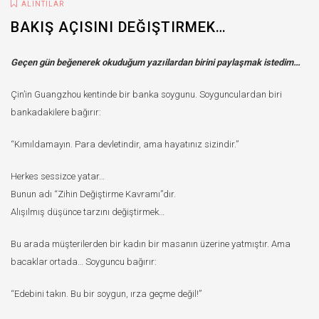
ALINTILAR
BAKIŞ AÇISINI DEĞIŞTIRMEK…
Geçen gün beğenerek okuduğum yazıilardan birini paylaşmak istedim…
Çin’in Guangzhou kentinde bir banka soygunu. Soygunculardan biri
bankadakilere bağırır:
“Kımıldamayın. Para devletindir, ama hayatınız sizindir.”
Herkes sessizce yatar…
Bunun adı “Zihin Değiştirme Kavramı”dır.
Alışılmış düşünce tarzını değiştirmek…
Bu arada müşterilerden bir kadın bir masanın üzerine yatmıştır. Ama
bacaklar ortada… Soyguncu bağırır:
“Edebini takın. Bu bir soygun, ırza geçme değil!”