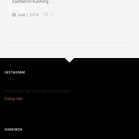
Easthern’in Kunming ...
June 1, 2014
2
INSTAGRAM
Instagram has returned invalid data.
Follow Me!
HAKKIMDA