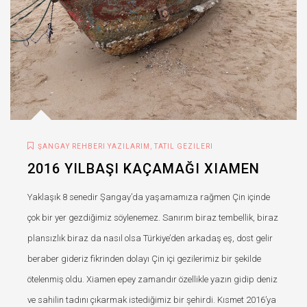
,
ŞANGAY REHBERI YAZILARIM
TATIL GEZILERI
2016 YILBAŞI KAÇAMAĞI XIAMEN
Yaklaşık 8 senedir Şangay’da yaşamamıza rağmen Çin içinde
çok bir yer gezdiğimiz söylenemez. Sanırım biraz tembellik, biraz
plansızlık biraz da nasıl olsa Türkiye’den arkadaş eş, dost gelir
beraber gideriz fikrinden dolayı Çin içi gezilerimiz bir şekilde
ötelenmiş oldu. Xiamen epey zamandır özellikle yazın gidip deniz
ve sahilin tadını çıkarmak istediğimiz bir şehirdi. Kısmet 2016’ya