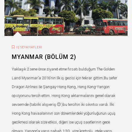
İŞ SEYAHATLERI
MYANMAR (BÖLÜM 2)
Yaklaşık 2 sene önce ziyaret etme fırsatı bulduğum The Golden
Land Myanmar’a 2016’nın ilk iş gezisi için tekrar gittim.Bu sefer
Dragon Airlines ile Şangay-Hong Kong, Hong Kong-Yangon
opsiyonunu tercih ettim. Hong Kong aktarmalarını genel olarak
sevsemde (tabiiki alışveriş 🙂 )bu tercihin iki sıkıntısı vardı. İlki
Hong Kong havaalanının son dönemlerdeki yoğunluğunun uçuş
gecikmesi olarak size etkisi, diğeri ise uçuş saatlerinin gece
olması. Yangon’a varış sabah 1:30 , vize kontrolü , otele varış