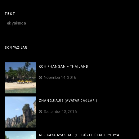
TEST
Pek yakında
SON YAZILAR
KOH PHANGAN – THAILAND
November 14, 2016
ZHANGJIAJIE (AVATAR DAĞLARI)
September 13, 2016
AFRIKAYA AYAK BASIŞ – GÜZEL ÜLKE ETYOPYA