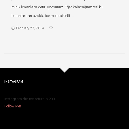
minik limanlara getiriliyorsunuz. Eğer kalacağınız otel bu
limanlardan uzakta ise motorsikletli ...
February 27, 2014
INSTAGRAM
Instagram did not return a 200.
Follow Me!