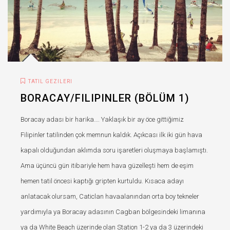
TATIL GEZILERI
BORACAY/FILIPINLER (BÖLÜM 1)
Boracay adası bir harika…. Yaklaşık bir ay öce gittiğimiz
Filipinler tatilinden çok memnun kaldık. Açıkcası ilk iki gün hava
kapalı olduğundan aklımda soru işaretleri oluşmaya başlamıştı.
Ama üçüncü gün itibariyle hem hava güzelleşti hem de eşim
hemen tatil öncesi kaptığı gripten kurtuldu. Kısaca adayı
anlatacak olursam, Caticlan havaalanından orta boy tekneler
yardımıyla ya Boracay adasının Cagban bölgesindeki limanına
ya da White Beach üzerinde olan Station 1-2 ya da 3 üzerindeki