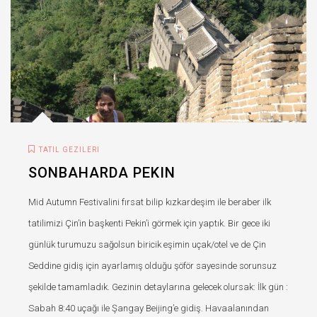
TATIL GEZILERI
SONBAHARDA PEKIN
Mid Autumn Festivalini fırsat bilip kızkardeşim ile beraber ilk
tatilimizi Çin’in başkenti Pekin’i görmek için yaptık. Bir gece iki
günlük turumuzu sağolsun biricik eşimin uçak/otel ve de Çin
Seddine gidiş için ayarlamış olduğu şöför sayesinde sorunsuz
şekilde tamamladık. Gezinin detaylarına gelecek olursak: İlk gün :
Sabah 8:40 uçağı ile Şangay Beijing’e gidiş. Havaalanından