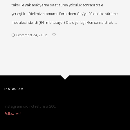
taksi ile yaklaşık yarım saat süren yolculuk sonrası otele
yerleştik.. Otelimizin konumu Forbidden City’ye 20 dakika yürüme
mesafesinde idi.(84 rmb tutuyor) Otele yerleştikten sonra direk ...
September 24, 2013
INSTAGRAM
Instagram did not return a 200.
Follow Me!