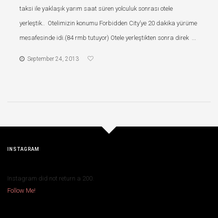
taksi ile yaklaşık yarım saat süren yolculuk sonrası otele
yerleştik.. Otelimizin konumu Forbidden City’ye 20 dakika yürüme
mesafesinde idi.(84 rmb tutuyor) Otele yerleştikten sonra direk ...
September 24, 2013
INSTAGRAM
Instagram did not return a 200.
Follow Me!