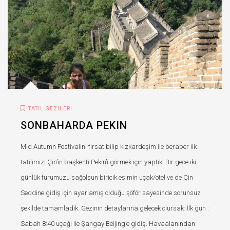
TATIL GEZILERI
SONBAHARDA PEKIN
Mid Autumn Festivalini fırsat bilip kızkardeşim ile beraber ilk
tatilimizi Çin’in başkenti Pekin’i görmek için yaptık. Bir gece iki
günlük turumuzu sağolsun biricik eşimin uçak/otel ve de Çin
Seddine gidiş için ayarlamış olduğu şöför sayesinde sorunsuz
şekilde tamamladık. Gezinin detaylarına gelecek olursak: İlk gün :
Sabah 8:40 uçağı ile Şangay Beijing’e gidiş. Havaalanından