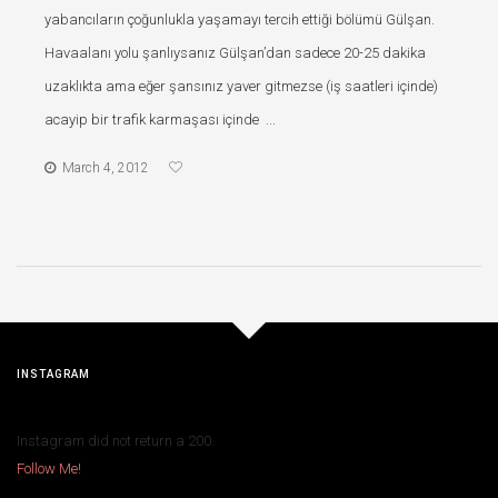
yabancıların çoğunlukla yaşamayı tercih ettiği bölümü Gülşan.
Havaalanı yolu şanlıysanız Gülşan’dan sadece 20-25 dakika
uzaklıkta ama eğer şansınız yaver gitmezse (iş saatleri içinde)
acayip bir trafik karmaşası içinde ...
March 4, 2012
INSTAGRAM
Instagram did not return a 200.
Follow Me!