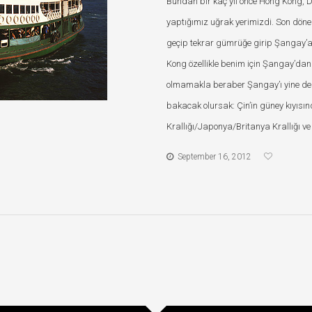
Bundan bir kaç yıl önce Hong Kong, Din
yaptığımız uğrak yerimizdi. Son dön
geçip tekrar gümrüğe girip Şangay’a 
Kong özellikle benim için Şangay’dan 
olmamakla beraber Şangay’ı yine de 
bakacak olursak: Çin’in güney kıyısı
Krallığı/Japonya/Britanya Krallığı ve 
September 16, 2012