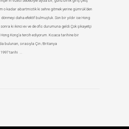
çer’in vizesi sebebiyle ayda bir, günü birlik giriş çıkış
em o kadar abartmistik ki sehre gitmek yerine gümrük’den
dönmeyi daha efektif bulmuştuk. Son bir yıldır ise Hong
sonra ki ikinci ev ve de ofis durumuna geldi.Çok şikayetçi
Hong Kong’a tercih ediyorum. Kısaca tarihine bir
nda bulunan, sırasıyla Çin /Britanya
1997 tarihi ...