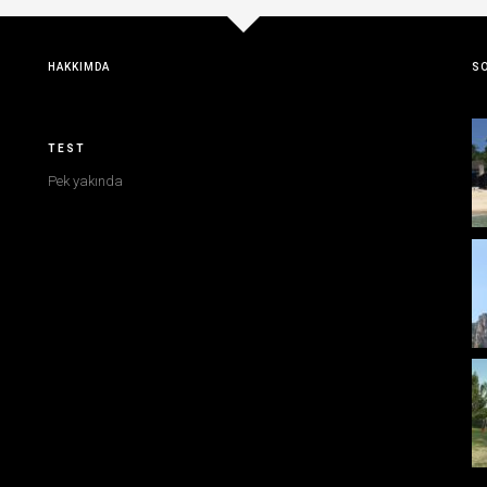
HAKKIMDA
SO
TEST
Pek yakında