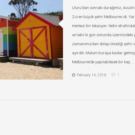
Uluru’dan sonraki durağımız, Avustr
2.ci en büyük şehri Melbourne idi. Y
merkezi bir lokasyon. Nehir etrafında
ve tabii ki gün sonunda üzerinizdeki y
zamanımızdan dolayı önceliği şehri ve
ayırdık. Malum buraya kadar gel
Melbourne’de yapılabilecek bir kaç ...
February 14, 2016
1