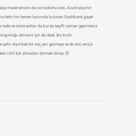
alya maceramızın da son bölümü olan, Avustralya’nın
arra Nehri’nin hemen kıyısında bulunan Southbank gayet
ki kafe ve restorantlar da burda keyifli zaman geçirmeniz
orgunluğu atmanız için de ideal. Biz kısıtlı
 şehir dışındaki bir kaç yeri gezmeye ve de alış veriş’e
mişken UGG bot almadan dönmek olmaz 🙂