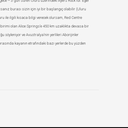
gece – 3 gün süren Uluru üzerindeki Ayers Rock idi. Eğer
nız burası sizin için iyi bir başlangıç olabilir (Uluru
uru ile ilgili kısaca bilgi verecek olursam, Red Centre
 birimi olan Alice Springs’e 450 km uzaklıkta devasa bir
u söyleniyor ve Avustralya’nin yerlileri Aborijinler
ırasında kayanın etrafındaki bazı yerlerde bu yüzden