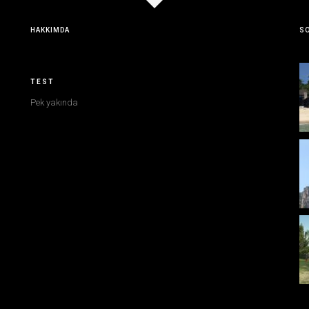
HAKKIMDA
SO
TEST
Pek yakında