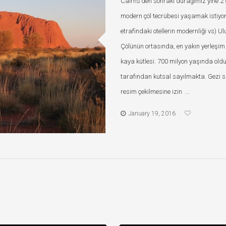
Cairns’den sonraki durağımız yine 2 
modern çöl tecrübesi yaşamak istiyorsa
etrafindaki otellerin modernliği vs) Ul
Çölünün ortasında, en yakın yerleşim
kaya kütlesi. 700 milyon yaşında olduğ
tarafından kutsal sayılmakta. Gezi s
resim çekilmesine izin ...
January 19, 2016