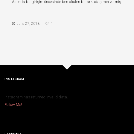
Aslında bu girişim öncesinde ben ofisten bir arkadaşımın vermiş
...
June 27, 2013
1
INSTAGRAM
Instagram has returned invalid data.
Follow Me!