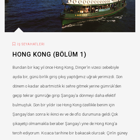
İŞ SEYAHATLERI
HONG KONG (BÖLÜM 1)
Bundan bir kaç yıl önce Hong Kong, Dinçer’in vizesi sebebiyle
ayda bir, günü birlik giriş çıkış yaptığımız uğrak yerimizdi. Son
dönem o kadar abartmistik ki sehre gitmek yerine gümrük’den
geçip tekrar gümrüğe girip Şangay’a dönmeyi daha efektif
bulmuştuk. Son bir yıldır ise Hong Kong özellikle benim için
Şangay’dan sonra ki ikinci ev ve de ofis durumuna geldi.Çok
şikayetçi olmamakla beraber Şangay’ı yine de Hong Kong’a
tercih ediyorum. Kısaca tarihine bir bakacak olursak: Çin’in güney