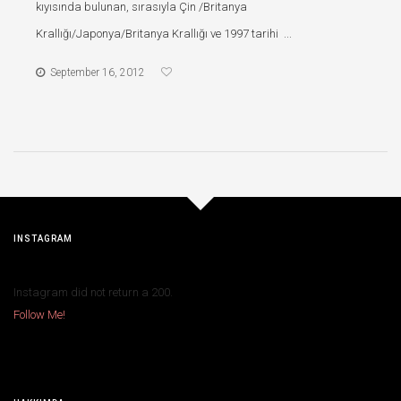
kıyısında bulunan, sırasıyla Çin /Britanya
Krallığı/Japonya/Britanya Krallığı ve 1997 tarihi ...
September 16, 2012
INSTAGRAM
Instagram did not return a 200.
Follow Me!