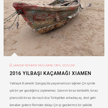
,
ŞANGAY REHBERI YAZILARIM
TATIL GEZILERI
2016 YILBAŞI KAÇAMAĞI XIAMEN
Yaklaşık 8 senedir Şangay’da yaşamamıza rağmen Çin içinde
çok bir yer gezdiğimiz söylenemez. Sanırım biraz tembellik, biraz
plansızlık biraz da nasıl olsa Türkiye’den arkadaş eş, dost gelir
beraber gideriz fikrinden dolayı Çin içi gezilerimiz bir şekilde