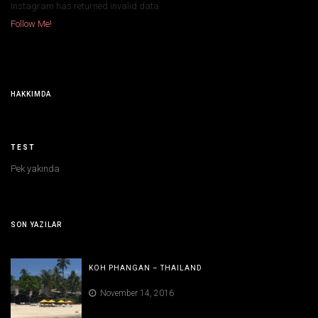
Instagram has returned invalid data.
Follow Me!
HAKKIMDA
TEST
Pek yakında
SON YAZILAR
KOH PHANGAN – THAILAND
November 14, 2016