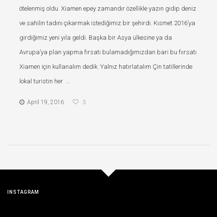
ötelenmiş oldu. Xiamen epey zamandır özellikle yazın gidip deniz
ve sahilin tadını çıkarmak istediğimiz bir şehirdi. Kısmet 2016’ya
girdiğimiz yeni yıla geldi. Başka bir Asya ülkesine ya da
Avrupa’ya plan yapma fırsatı bulamadığımızdan bari bu fıırsatı
Xiamen için kullanalım dedik. Yalnız hatırlatalım Çin tatillerinde
lokal turistin her ...
April 19, 2016
3
INSTAGRAM