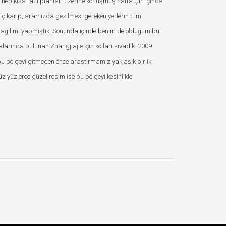
ep kısa tatil planları üzerine konuşmuş hatta Çin içinde
ni çıkarıp, aramızda gezilmesi gereken yerlerin tüm
dağılımı yapmıştık. Sonunda içinde benim de olduğum bu
larında bulunan Zhangjiajie için kolları sıvadık. 2009
bu bölgeyi gitmeden önce araştırmamız yaklaşık bir iki
 yüzlerce güzel resim ise bu bölgeyi kesinlikle
.