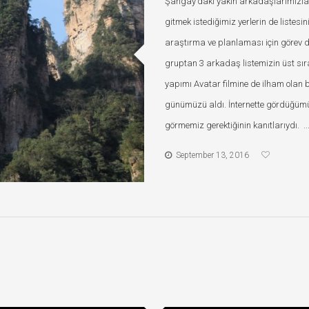
Şangay’daki yakın arkadaşlarımızla h
gitmek istediğimiz yerlerin de listesi
araştırma ve planlaması için görev 
gruptan 3 arkadaş listemizin üst sıra
yapımı Avatar filmine de ilham olan 
günümüzü aldı. İnternette gördüğümüz
görmemiz gerektiğinin kanıtlarıydı. ..
September 13, 2016