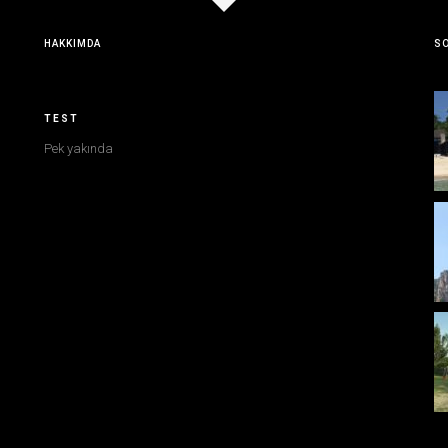
HAKKIMDA
SO
TEST
Pek yakında