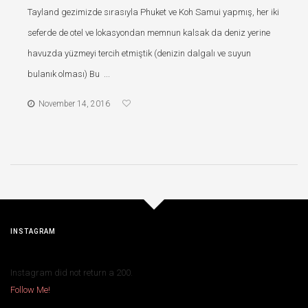
Tayland gezimizde sırasıyla Phuket ve Koh Samui yapmış, her iki
seferde de otel ve lokasyondan memnun kalsak da deniz yerine
havuzda yüzmeyi tercih etmiştik (denizin dalgalı ve suyun
bulanık olması) Bu ...
November 14, 2016
INSTAGRAM
Instagram did not return a 200.
Follow Me!