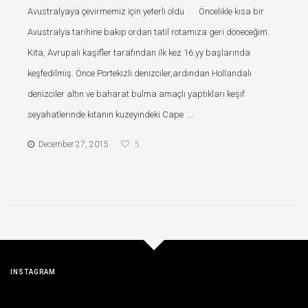
Avustralyaya çevirmemiz için yeterli oldu Öncelikle kısa bir
Avustralya tarihine bakıp ordan tatil rotamıza geri döneceğim.
Kıta, Avrupalı kaşifler tarafından ilk kez 16.yy başlarında
keşfedilmiş. Önce Portekizli denizciler,ardından Hollandalı
denizciler altın ve baharat bulma amaçlı yaptıkları keşif
seyahatlerinde kıtanın kuzeyindeki Cape ...
December 27, 2015
5
INSTAGRAM