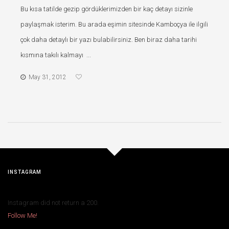
Bu kısa tatilde gezip gördüklerimizden bir kaç detayı sizinle
paylaşmak isterim. Bu arada eşimin sitesinde Kamboçya ile ilgili
çok daha detaylı bir yazı bulabilirsiniz. Ben biraz daha tarihi
kısmına takılı kalmayı ...
May 31, 2012
INSTAGRAM
Instagram did not return a 200.
Follow Me!