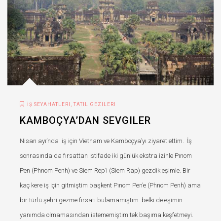
,
İŞ SEYAHATLERI
TATIL GEZILERI
KAMBOÇYA’DAN SEVGILER
Nisan ayı’nda iş için Vietnam ve Kamboçya’yı ziyaret ettim. İş
sonrasında da fırsattan istifade iki günlük ekstra izinle Pınom
Pen (Phnom Penh) ve Siem Rep’i (Siem Rap) gezdik eşimle. Bir
kaç kere iş için gitmiştim başkent Pınom Pen’e (Phnom Penh) ama
bir türlü şehri gezme fırsatı bulamamıştım belki de eşimin
yanımda olmamasından istememiştim tek başıma keşfetmeyi.