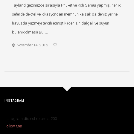
Tayland gezimizde sırasıyla Phuket ve Koh Samui yapmış, her iki
seferde de otel ve lokasyondan memnun kalsak da deniz yerine
havuzda yüzmeyi tercih etmiştik (denizin dalgalı ve suyun
bulanık olması) Bu ...
November 14, 2016
INSTAGRAM
Instagram did not return a 200.
Follow Me!