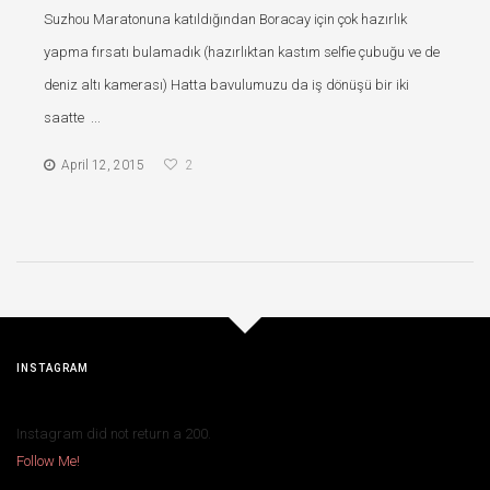
Suzhou Maratonuna katıldığından Boracay için çok hazırlık
yapma fırsatı bulamadık (hazırlıktan kastım selfie çubuğu ve de
deniz altı kamerası) Hatta bavulumuzu da iş dönüşü bir iki
saatte ...
April 12, 2015
2
INSTAGRAM
Instagram did not return a 200.
Follow Me!