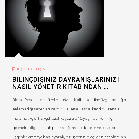
KIŞISEL GELIŞIM
BILINÇDIŞINIZ DAVRANIŞLARINIZI
NASIL YÖNETIR KITABINDAN …
Blaise Pascal’dan güzel bir söz ….. Kalbin kendine özgü,mantığın
anlamadığı sebepleri vardır. Blaise Pascal kimdir? Fransiz
matematikçisi,fizikçi,filozof ve yazar.. 12 yaşında iken, hiç
geometri bilgisine sahip olmadığı halde daireler ve eşkenar
üçgenler çizmeye başlayarak, bir üçgenin iç açılarının toplamının