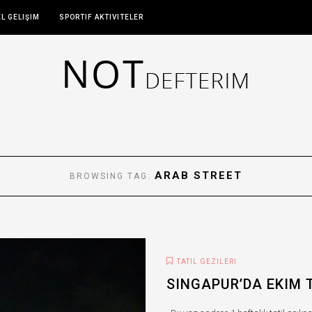
EL GELIŞIM
SPORTIF AKTIVITELER
ARAB STREET
BROWSING TAG:
TATIL GEZILERI
SINGAPUR’DA EKIM T