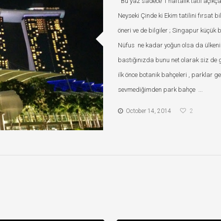
Bu yaz sadece 1 haftalık tatil açıkça
Neyseki Çinde ki Ekim tatilini fırsat
öneri ve de bilgiler ; Singapur küçük
Nüfus ne kadar yoğun olsa da ülkenin
bastığınızda bunu net olarak siz de
ilk önce botanik bahçeleri , parklar
sevmediğimden park bahçe ...
October 14, 2014
2