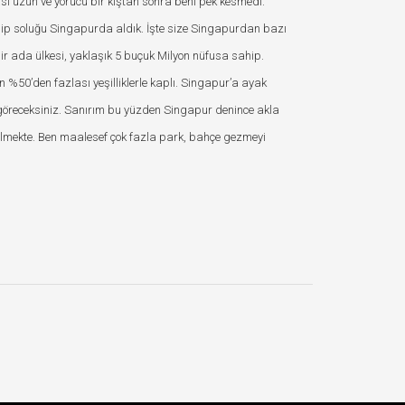
sı uzun ve yorucu bir kıştan sonra beni pek kesmedi.
 bilip soluğu Singapurda aldık. İşte size Singapurdan bazı
 bir ada ülkesi, yaklaşık 5 buçuk Milyon nüfusa sahip.
 %50’den fazlası yeşilliklerle kaplı. Singapur’a ayak
 göreceksiniz. Sanırım bu yüzden Singapur denince akla
 gelmekte. Ben maalesef çok fazla park, bahçe gezmeyi