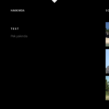
HAKKIMDA
SO
TEST
Pek yakında