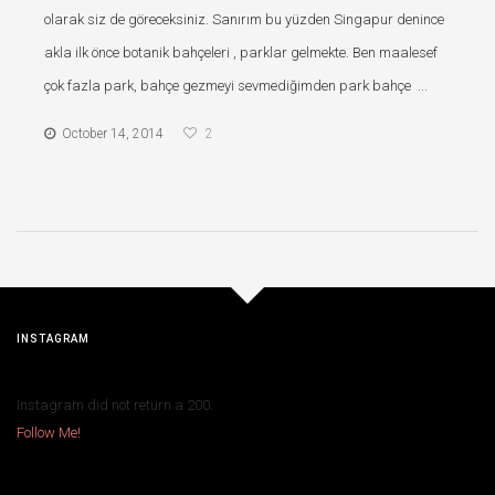
olarak siz de göreceksiniz. Sanırım bu yüzden Singapur denince
akla ilk önce botanik bahçeleri , parklar gelmekte. Ben maalesef
çok fazla park, bahçe gezmeyi sevmediğimden park bahçe ...
October 14, 2014
2
INSTAGRAM
Instagram did not return a 200.
Follow Me!