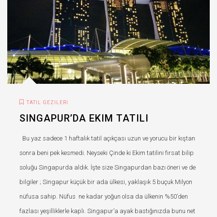
TATIL GEZILERI
SINGAPUR’DA EKIM TATILI
Bu yaz sadece 1 haftalık tatil açıkçası uzun ve yorucu bir kıştan
sonra beni pek kesmedi. Neyseki Çinde ki Ekim tatilini fırsat bilip
soluğu Singapurda aldık. İşte size Singapurdan bazı öneri ve de
bilgiler ; Singapur küçük bir ada ülkesi, yaklaşık 5 buçuk Milyon
nüfusa sahip. Nüfus ne kadar yoğun olsa da ülkenin %50’den
fazlası yeşilliklerle kaplı. Singapur’a ayak bastığınızda bunu net