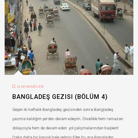
İŞ SEYAHATLERI
BANGLADEŞ GEZISI (BÖLÜM 4)
Geçen iki haftalık Bangladeş gezisinden sonra Bangladeş
yazıma kaldığım yerden devam edeyim. Öncelikle hem ramazan
dolayısıyla hem de devam eden yol çalışmalarından başkent
Daka daha bir karışık hale gelmiş.Eğer bu ara Bangladeş