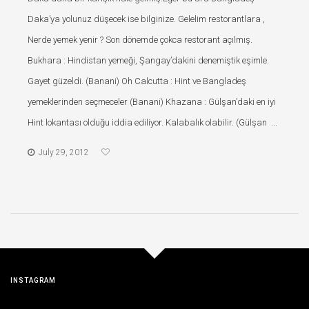
Daka’ya yolunuz düşecek ise bilginize. Gelelim restorantlara ,
Nerde yemek yenir ? Son dönemde çokca restorant açılmış.
Bukhara : Hindistan yemeği, Şangay’dakini denemiştik eşimle.
Gayet güzeldi. (Banani) Oh Calcutta : Hint ve Bangladeş
yemeklerinden seçmeceler (Banani) Khazana : Gülşan’daki en iyi
Hint lokantası olduğu iddia ediliyor. Kalabalık olabilir. (Gülşan ...
July 29, 2012
INSTAGRAM