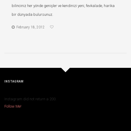
bilinciniz her yönde genişler ve kendinizi yeni, fevkalade, harika
bir dünyada bulursunuz.
February 18, 2012
INSTAGRAM
Instagram did not return a 200.
Follow Me!