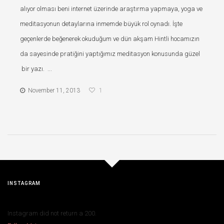
alıyor olması beni internet üzerinde araştırma yapmaya, yoga ve
meditasyonun detaylarına inmemde büyük rol oynadı. İşte
geçenlerde beğenerek okuduğum ve dün akşam Hintli hocamızın
da sayesinde pratiğini yaptığımız meditasyon konusunda güzel
bir yazı. ...
November 11, 2013
1
INSTAGRAM
Instagram did not return a 200.